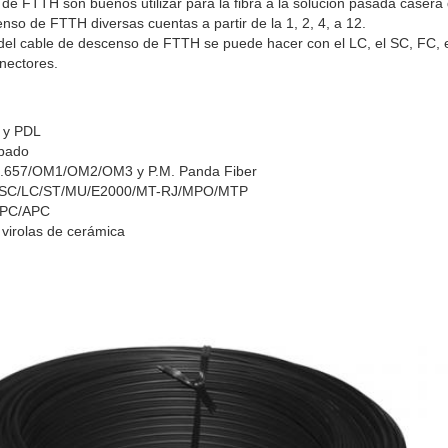
de FTTH son buenos utilizar para la fibra a la solución pasada casera d
nso de FTTH diversas cuentas a partir de la 1, 2, 4, a 12.
 del cable de descenso de FTTH se puede hacer con el LC, el SC, FC, 
nectores.
w y PDL
obado
/G.657/OM1/OM2/OM3 y P.M. Panda Fiber
FC/SC/LC/ST/MU/E2000/MT-RJ/MPO/MTP
/UPC/APC
 virolas de cerámica