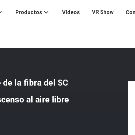
VR Show
Productos
Vídeos
Con
Fibra
/
Cordón De Remiendo Del Cable De La Fibra Del SC APC Del SC U
de la fibra del SC
enso al aire libre