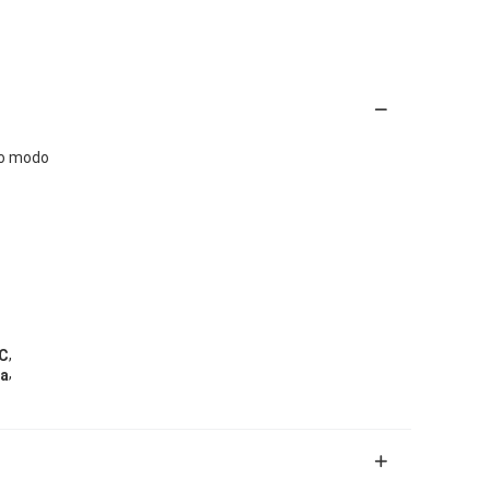
lo modo
,
PC
,
ra