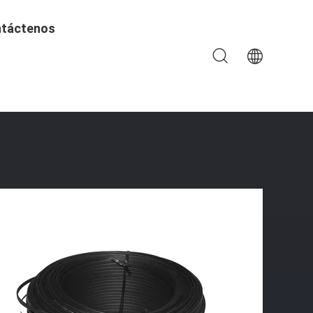
táctenos
PC, Cable De Descenso Al Aire Libre Del Puente FTTH G657A