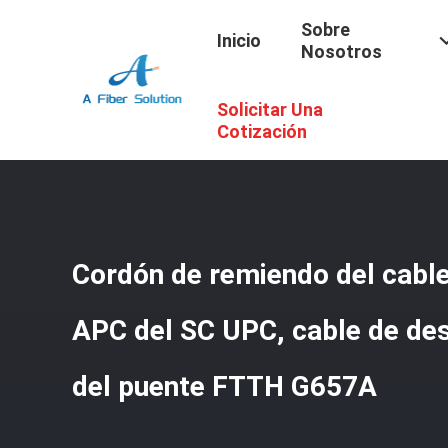
Sobre
Inicio
Nosotros
Solicitar Una
Inicio
/
Productos
/
Cordón De Remiendo Del Cable De La 
Cotización
Cordón de remiendo del cable 
APC del SC UPC, cable de desc
del puente FTTH G657A