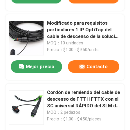
Modificado para requisitos
particulares 1 IP OptiTap del
cable de descenso de la solución
de la fibra FTTH MINI a SC APC
MOQ：10 unidades
Precio：$1.00 - $9.50/units
Mejor precio
Contacto
Cordón de remiendo del cable de
descenso de FTTH FTTX con el
SC universal RÁPIDO del SLM de
OPTI
MOQ：2 pedazos
Precio：$1.00 - $4.50/pieces