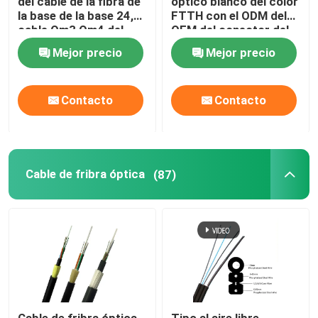
del cable de la fibra de
óptico blanco del color
la base de la base 24,
FTTH con el ODM del
cable Om3 Om4 del
OEM del conector del
Equipo de prueba de la fibra
remiendo de Mtp Mpo
SC FC
Mejor precio
Mejor precio
para Qsfp
Contacto
Contacto
Cable de fribra óptica
(87)
Cable de fribra óptica
Tipo al aire libre