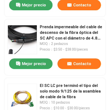
Mejor precio
Contacto
Prenda impermeable del cable de
descenso de la fibra óptica del
SC APC con el diámetro de 4.8m
m 7.0m m
MOQ：2 pedazos
Precio：$3.50 - $38.00/pieces
Mejor precio
Contacto
Inicio
El SC LC pre terminó el tipo del
solo modo 9/125 de la asamblea
Productos
de cable de la fibra
MOQ：10 pedazos
Videos
Precio：$10.00 - $30.00/pieces