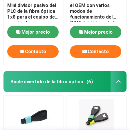
Mini divisor pasivo del
el OEM con varios
PLC de la fibra óptica
modos de
1x8 para el equipo de
funcionamiento del
prueba de
ODM del divisor de la
cabletelevisión
fibra óptica del 1x2MM
Mejor precio
Mejor precio
FBT con RoHS
certificó
Contacto
Contacto
Bucle invertido de la fibra óptica
(6)