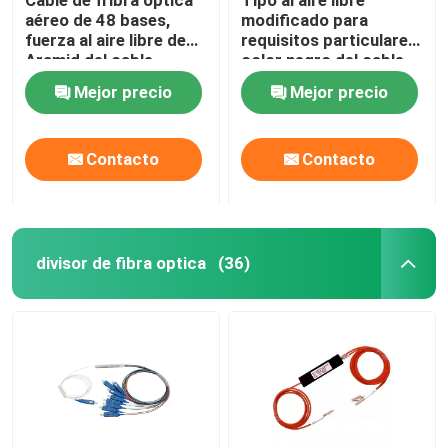
aéreo de 48 bases,
modificado para
fuerza al aire libre de
requisitos particulares
Aramid del cable
color negro del cable
óptico de ADSS
de descenso de FTTH
Mejor precio
Mejor precio
G657A1 G657A2
Contacto
Contacto
divisor de fibra optica
(36)