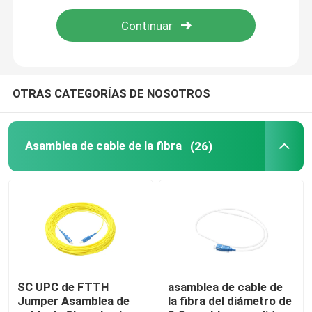
Cable de fribra óptica
divisor de fibra optica
OTRAS CATEGORÍAS DE NOSOTROS
Bucle invertido de la fibra óptica
Asamblea de cable de la fibra
(26)
solución FTTH
Conector de la fibra óptica
Adaptador de la fibra óptica
SC UPC de FTTH
asamblea de cable de
Jumper Asamblea de
la fibra del diámetro de
Atenuador de la fibra óptica