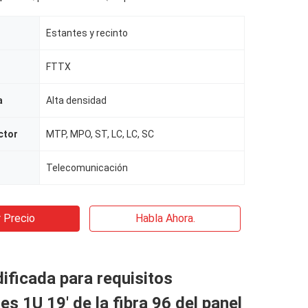
Estantes y recinto
FTTX
a
Alta densidad
ctor
MTP, MPO, ST, LC, LC, SC
Telecomunicación
 Precio
Habla Ahora.
ificada para requisitos
es 1U 19' de la fibra 96 del panel