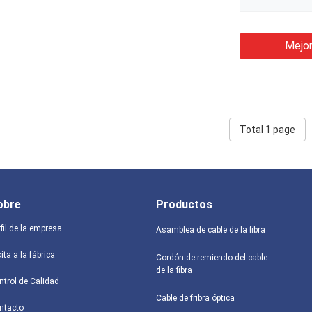
Mejor
Total 1 page
obre
Productos
fil de la empresa
Asamblea de cable de la fibra
ita a la fábrica
Cordón de remiendo del cable
de la fibra
ntrol de Calidad
Cable de fribra óptica
ntacto