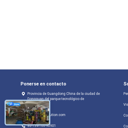
Ponerse en contacto
S
Provincia de Guangdong China de la ciudad de
Per
Dongguan del parque tecnológico de
Dongcheng
Vis
lisa@afibersolution.com
Co
86-134-166-90901
Co