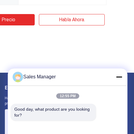
 Precio
Habla Ahora.
Sales Manager
Envíenos un correo
12:55 PM
Háganos saber su requerimiento. Conectaremos los mejores
productos contigo.
Good day, what product are you looking 
for?