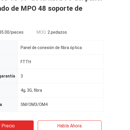
ndo de MPO 48 soporte de
$85.00/pieces
MOQ:
2 pedazos
Panel de conexión de fibra óptica
FTTH
garantía
3
4g, 3G, fibra
ra
SM/OM3/OM4
 Precio
Habla Ahora.