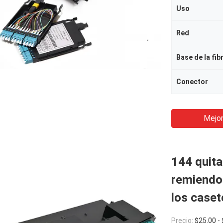
Uso
Red
Base de la fib
Conector
Mejor
144 quita
remiendo
los case
Precio:
$25.00 -