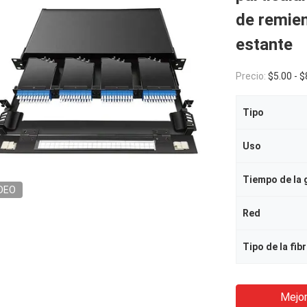
de remie
estante
Precio:
$5.00 - 
Tipo
Uso
Tiempo de la 
DEO
Red
Tipo de la fib
Mejor