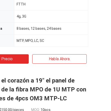
FTTH
4g, 3G
ra
8 bases, 12 bases, 24 bases
MTP, MPO, LC, SC
 Precio
Habla Ahora.
 el corazón a 19" el panel de
 de la fibra MPO de 1U MTP con
tes de 4pcs OM3 MTP-LC
 $150.00/pieces
MOQ:
10pcs