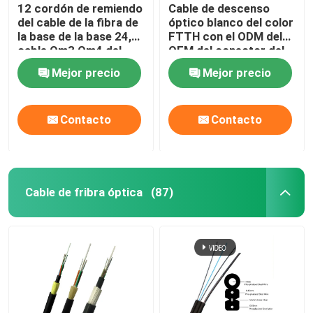
12 cordón de remiendo
Cable de descenso
del cable de la fibra de
óptico blanco del color
la base de la base 24,
FTTH con el ODM del
cable Om3 Om4 del
OEM del conector del
remiendo de Mtp Mpo
SC FC
Mejor precio
Mejor precio
para Qsfp
Contacto
Contacto
Cable de fribra óptica
(87)