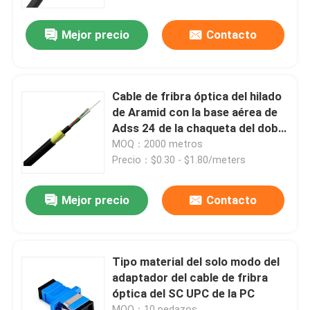
Mejor precio
Contacto
VR Show
Sobre nosotros
Cable de fribra óptica del hilado
de Aramid con la base aérea de
Visita a la fábrica
Adss 24 de la chaqueta del doble
del alambre de alta tensión
MOQ：2000 metros
Precio：$0.30 - $1.80/meters
Control de Calidad
Mejor precio
Contacto
Solicitar una cotización
Asamblea de cable de la fibra
Tipo material del solo modo del
adaptador del cable de fribra
óptica del SC UPC de la PC
Cordón de remiendo del cable de la fibra
MOQ：10 pedazos