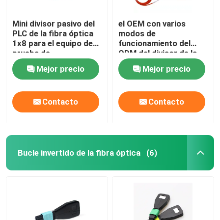
Mini divisor pasivo del
el OEM con varios
PLC de la fibra óptica
modos de
1x8 para el equipo de
funcionamiento del
prueba de
ODM del divisor de la
cabletelevisión
fibra óptica del 1x2MM
Mejor precio
Mejor precio
FBT con RoHS
certificó
Contacto
Contacto
Bucle invertido de la fibra óptica
(6)