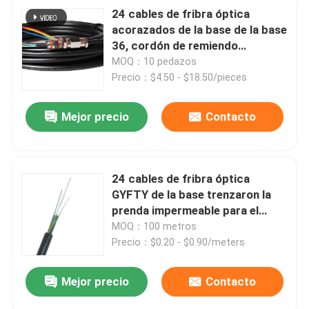
24 cables de fribra óptica
acorazados de la base de la base
36, cordón de remiendo
impermeable al aire libre de la
MOQ：10 pedazos
coleta
Precio：$4.50 - $18.50/pieces
Mejor precio
Contacto
24 cables de fribra óptica
GYFTY de la base trenzaron la
prenda impermeable para el
metro
MOQ：100 metros
Precio：$0.20 - $0.90/meters
Mejor precio
Contacto