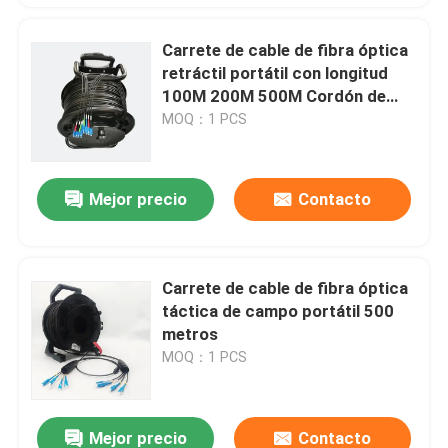
Carrete de cable de fibra óptica
retráctil portátil con longitud
100M 200M 500M Cordón de
parche de fibra óptica táctica
MOQ：1 PCS
blindada
Mejor precio
Contacto
Carrete de cable de fibra óptica
táctica de campo portátil 500
metros
MOQ：1 PCS
Mejor precio
Contacto