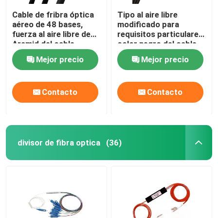
Cable de fribra óptica
Tipo al aire libre
aéreo de 48 bases,
modificado para
fuerza al aire libre de
requisitos particulares
Aramid del cable
color negro del cable
óptico de ADSS
de descenso de FTTH
Mejor precio
Mejor precio
G657A1 G657A2
Contacto
Contacto
divisor de fibra optica
(36)