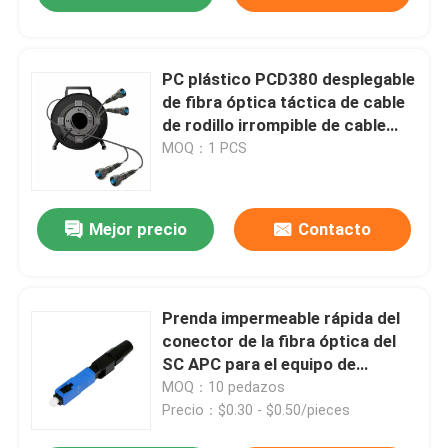
PC plástico PCD380 desplegable
de fibra óptica táctica de cable
de rodillo irrompible de cable
vacío tambor bobina
MOQ：1 PCS
Mejor precio
Contacto
Prenda impermeable rápida del
conector de la fibra óptica del
SC APC para el equipo de
telecomunicaciones de FTTH
MOQ：10 pedazos
Precio：$0.30 - $0.50/pieces