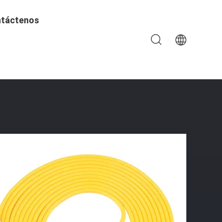
táctenos
samblea De Cable De La Fibra Solo A LC UPC