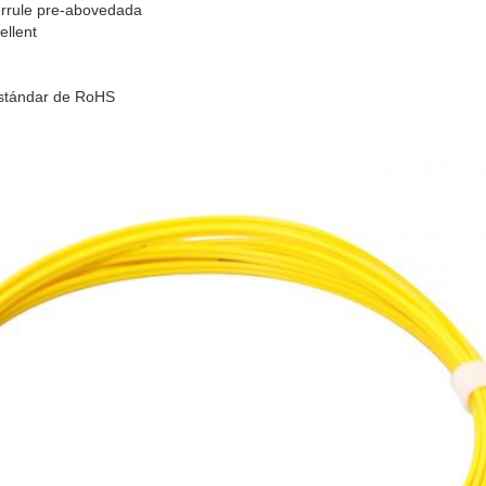
errule pre-abovedada
ellent
estándar de RoHS