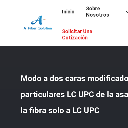
Sobre
Inicio
Nosotros
Solicitar Una
Inicio
/
Productos
/
Asamblea De Cable De La Fibra
/
Modo
Cotización
Modo a dos caras modificado 
particulares LC UPC de la as
la fibra solo a LC UPC