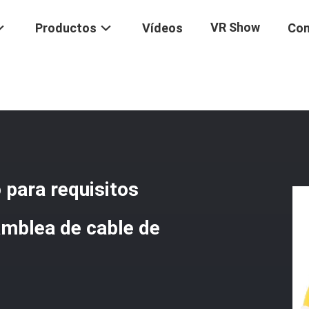
VR Show
Productos
Vídeos
Con
 A Dos Caras Modificado Para Requisitos Particulares LC UPC De La A
para requisitos
amblea de cable de