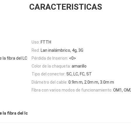
CARACTERISTICAS
Uso:
FTTH
Red:
Lan inalámbrico, 4g, 3G
la fibra del LC
Pérdida de Inserion:
<0>
Color de la chaqueta:
amarillo
Tipo del conector:
SC, LC, FC, ST
Diámetro del cable:
0.9m m, 2.0m m, 3.0m m
Fibra con varios modos de funcionamiento:
OM1, OM
la fibra del lc