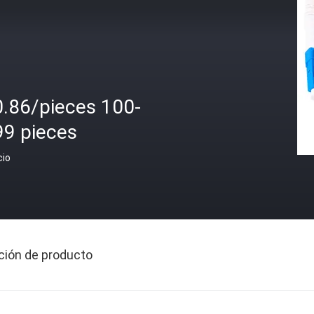
0.86/pieces 100-
99 pieces
cio
ción de producto